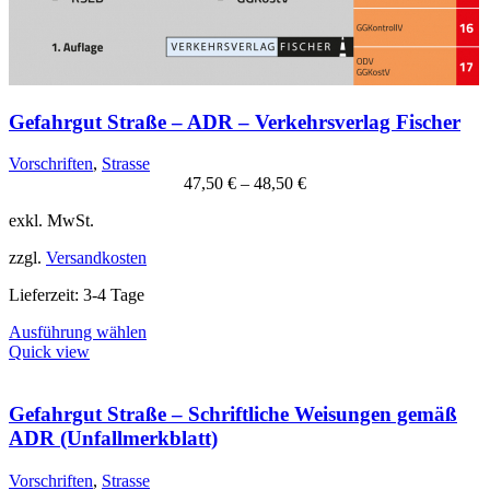
Gefahrgut Straße – ADR – Verkehrsverlag Fischer
Vorschriften
,
Strasse
47,50
€
–
48,50
€
exkl. MwSt.
zzgl.
Versandkosten
Lieferzeit:
3-4 Tage
Dieses
Ausführung wählen
Produkt
Quick view
weist
mehrere
Varianten
Gefahrgut Straße – Schriftliche Weisungen gemäß
auf.
ADR (Unfallmerkblatt)
Die
Optionen
Vorschriften
,
Strasse
können