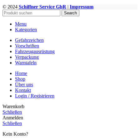
mehrere
© 2024
Schiffner Service GbR
|
Impressum
WWW.GEFAHRGUTZUBEHOER.DE
Varianten
Search
auf.
Die
Menu
Optionen
Kategorien
können
auf
Gefahrzeichen
der
Vorschriften
Produktseite
Fahrzeugausrüstung
gewählt
Verpackung
werden
Warntafeln
Home
Shop
Über uns
Kontakt
Login / Registrieren
Warenkorb
Schließen
Anmelden
Schließen
Kein Konto?