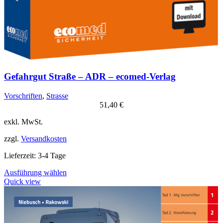
Gefahrgut Straße – ADR – ecomed-Verlag
Vorschriften
,
Strasse
51,40
€
exkl. MwSt.
zzgl.
Versandkosten
Lieferzeit:
3-4 Tage
Dieses
Ausführung wählen
Produkt
Quick view
weist
mehrere
Varianten
auf.