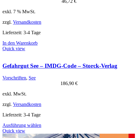
46,72
€
können
auf
exkl. 7 % MwSt.
der
Produktseite
zzgl.
Versandkosten
gewählt
werden
Lieferzeit:
3-4 Tage
In den Warenkorb
Quick view
Gefahrgut See – IMDG-Code – Storck-Verlag
Vorschriften
,
See
186,90
€
exkl. MwSt.
zzgl.
Versandkosten
Lieferzeit:
3-4 Tage
Dieses
Ausführung wählen
Produkt
Quick view
weist