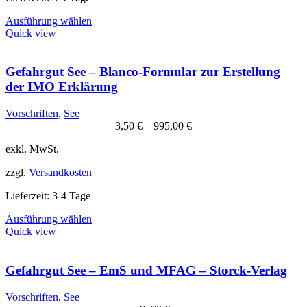
Dieses
Ausführung wählen
Produkt
Quick view
weist
mehrere
Varianten
Gefahrgut See – Blanco-Formular zur Erstellung
auf.
der IMO Erklärung
Die
Optionen
Vorschriften
,
See
können
3,50
€
–
995,00
€
auf
der
exkl. MwSt.
Produktseite
gewählt
zzgl.
Versandkosten
werden
Lieferzeit:
3-4 Tage
Dieses
Ausführung wählen
Produkt
Quick view
weist
mehrere
Varianten
Gefahrgut See – EmS und MFAG – Storck-Verlag
auf.
Die
Vorschriften
,
See
Optionen