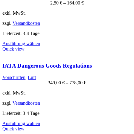
2,50
€
–
164,00
€
auf
der
exkl. MwSt.
Produktseite
gewählt
zzgl.
Versandkosten
werden
Lieferzeit:
3-4 Tage
Dieses
Ausführung wählen
Produkt
Quick view
weist
mehrere
Varianten
IATA Dangerous Goods Regulations
auf.
Die
Vorschriften
,
Luft
Optionen
349,00
€
–
778,00
€
können
auf
exkl. MwSt.
der
Produktseite
zzgl.
Versandkosten
gewählt
werden
Lieferzeit:
3-4 Tage
Dieses
Ausführung wählen
Produkt
Quick view
weist