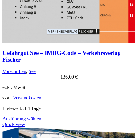
Gefahrgut See – IMDG-Code – Verkehrsverlag
Fischer
Vorschriften
,
See
136,00
€
exkl. MwSt.
zzgl.
Versandkosten
Lieferzeit:
3-4 Tage
Dieses
Ausführung wählen
Produkt
Quick view
weist
mehrere