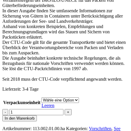
Verfahrensregeln der IMO/ILO/UNECE für das Packen von
Güterbeförderungseinheiten.
In dieser Ausgabe finden Sie umfassende Informationen zur
Sicherung von Gütern in Containern unter Berücksichtigung aller
Anforderungen der See- und Landverkehrsträger.
Anhand von konkreten Beispielen, Empfehlungen und
Berechnungsgrundlagen wird das Stauen und Sichern von
Packstücken erläutert.
Der CTU-Code gilt für die gesamte Transportkette und bietet einen
Überblick der Verantwortungsbereiche vom Packen und Verladen
bis zum Auspacken.
Die Ausgabe beinhaltet konkrete technische Regelungen, die als
Bezugsbasis für nationale Vorschriften verwendet werden können.
Sie löst die CTU-Packrichtlinien von 1997 ab.
Seit 2018 muss der CTU-Code verpflichtend angewandt werden.
Lieferzeit:
3-4 Tage
Verpackunseinheit
Leeren
Ladungssicherung
CTU-
In den Warenkorb
Code
Menge
Artikelnummer:
113.002.01.00.ha
Kategorien:
Vorschriften
,
See