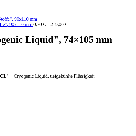
toffe", 90x110 mm
0,70
€
–
219,00
€
ogenic Liquid", 74×105 mm
CL
" – Cryogenic Liquid, tiefgekühlte Flüssigkeit