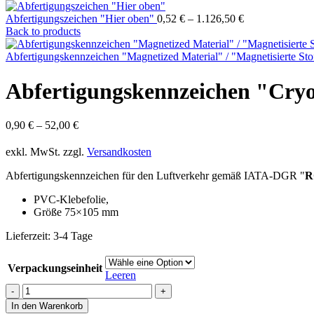
Abfertigungszeichen "Hier oben"
0,52
€
–
1.126,50
€
Back to products
Abfertigungskennzeichen "Magnetized Material" / "Magnetisierte S
Abfertigungskennzeichen "Cry
0,90
€
–
52,00
€
exkl. MwSt.
zzgl.
Versandkosten
Abfertigungskennzeichen für den Luftverkehr gemäß IATA-DGR "
R
PVC-Klebefolie,
Größe 75×105 mm
Lieferzeit:
3-4 Tage
Verpackungseinheit
Leeren
Abfertigungskennzeichen
"Cryogenic
In den Warenkorb