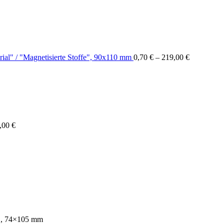
ial" / "Magnetisierte Stoffe", 90x110 mm
0,70
€
–
219,00
€
,00
€
d", 74×105 mm