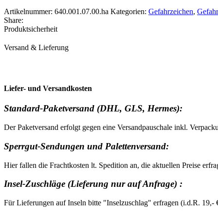
Liquid",
74x105
Artikelnummer:
640.001.07.00.ha
Kategorien:
Gefahrzeichen
,
Gefahr
mm
Share:
Menge
Produktsicherheit
Versand & Lieferung
Liefer- und Versandkosten
Standard-Paketversand (DHL, GLS, Hermes):
Der Paketversand erfolgt gegen eine Versandpauschale inkl. Verpack
Sperrgut-Sendungen und Palettenversand:
Hier fallen die Frachtkosten lt. Spedition an, die aktuellen Preise erfr
Insel-Zuschläge (Lieferung nur auf Anfrage) :
Für Lieferungen auf Inseln bitte "Inselzuschlag" erfragen (i.d.R. 19