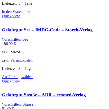
werden
Lieferzeit:
3-4 Tage
In den Warenkorb
Quick view
Gefahrgut See – IMDG-Code – Storck-Verlag
Vorschriften
,
See
186,90
€
exkl. MwSt.
zzgl.
Versandkosten
Lieferzeit:
3-4 Tage
Dieses
Ausführung wählen
Produkt
Quick view
weist
mehrere
Varianten
Gefahrgut Straße – ADR – ecomed-Verlag
auf.
Die
Vorschriften
,
Strasse
Optionen
51,40
€