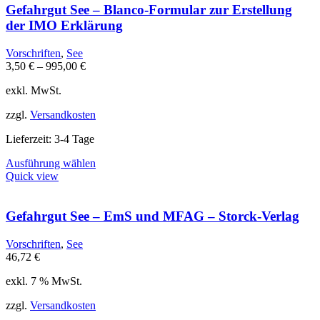
Gefahrgut See – Blanco-Formular zur Erstellung
der IMO Erklärung
Vorschriften
,
See
3,50
€
–
995,00
€
exkl. MwSt.
zzgl.
Versandkosten
Lieferzeit:
3-4 Tage
Dieses
Ausführung wählen
Produkt
Quick view
weist
mehrere
Varianten
Gefahrgut See – EmS und MFAG – Storck-Verlag
auf.
Die
Vorschriften
,
See
Optionen
46,72
€
können
auf
exkl. 7 % MwSt.
der
Produktseite
zzgl.
Versandkosten
gewählt