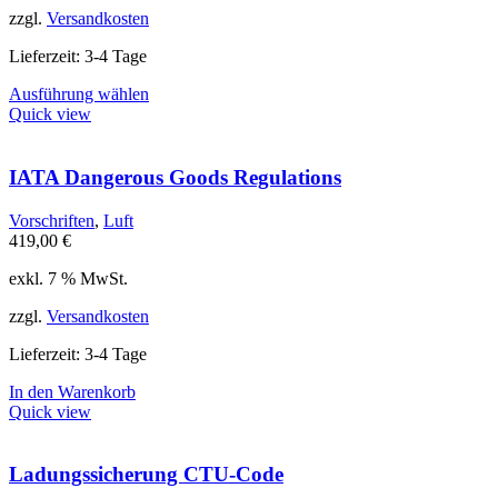
gewählt
zzgl.
Versandkosten
werden
Lieferzeit:
3-4 Tage
Dieses
Ausführung wählen
Produkt
Quick view
weist
mehrere
Varianten
IATA Dangerous Goods Regulations
auf.
Die
Vorschriften
,
Luft
Optionen
419,00
€
können
auf
exkl. 7 % MwSt.
der
Produktseite
zzgl.
Versandkosten
gewählt
werden
Lieferzeit:
3-4 Tage
In den Warenkorb
Quick view
Ladungssicherung CTU-Code