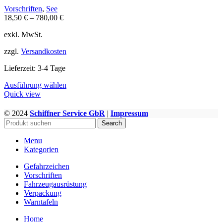
Vorschriften
,
See
18,50
€
–
780,00
€
exkl. MwSt.
zzgl.
Versandkosten
Lieferzeit:
3-4 Tage
Dieses
Ausführung wählen
Produkt
Quick view
weist
mehrere
© 2024
Schiffner Service GbR
|
Impressum
WWW.GEFAHRGUTZUBEHOER.DE
Varianten
Search
auf.
Die
Menu
Optionen
Kategorien
können
auf
Gefahrzeichen
der
Vorschriften
Produktseite
Fahrzeugausrüstung
gewählt
Verpackung
werden
Warntafeln
Home