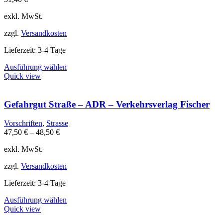
können
auf
exkl. MwSt.
der
Produktseite
zzgl.
Versandkosten
gewählt
werden
Lieferzeit:
3-4 Tage
Dieses
Ausführung wählen
Produkt
Quick view
weist
mehrere
Varianten
Gefahrgut Straße – ADR – Verkehrsverlag Fischer
auf.
Die
Vorschriften
,
Strasse
Optionen
47,50
€
–
48,50
€
können
auf
exkl. MwSt.
der
Produktseite
zzgl.
Versandkosten
gewählt
werden
Lieferzeit:
3-4 Tage
Dieses
Ausführung wählen
Produkt
Quick view
weist