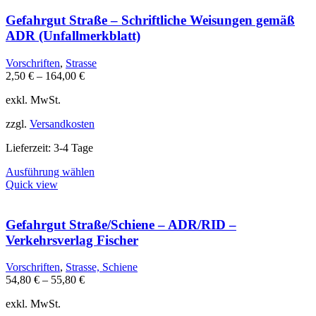
mehrere
Varianten
Gefahrgut Straße – Schriftliche Weisungen gemäß
auf.
ADR (Unfallmerkblatt)
Die
Optionen
Vorschriften
,
Strasse
können
2,50
€
–
164,00
€
auf
der
exkl. MwSt.
Produktseite
gewählt
zzgl.
Versandkosten
werden
Lieferzeit:
3-4 Tage
Dieses
Ausführung wählen
Produkt
Quick view
weist
mehrere
Varianten
Gefahrgut Straße/Schiene – ADR/RID –
auf.
Verkehrsverlag Fischer
Die
Optionen
Vorschriften
,
Strasse, Schiene
können
54,80
€
–
55,80
€
auf
der
exkl. MwSt.
Produktseite