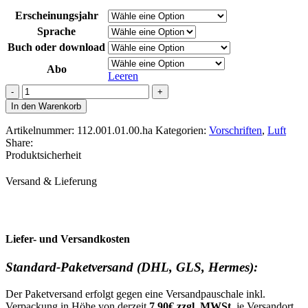
Erscheinungsjahr
Sprache
Buch oder download
Abo
Leeren
IATA
Dangerous
In den Warenkorb
Goods
Regulations
Artikelnummer:
112.001.01.00.ha
Kategorien:
Vorschriften
,
Luft
Menge
Share:
Produktsicherheit
Versand & Lieferung
Liefer- und Versandkosten
Standard-Paketversand (DHL, GLS, Hermes):
Der Paketversand erfolgt gegen eine Versandpauschale inkl.
Verpackung in Höhe von derzeit
7,90€ zzgl. MWSt.
je Versandort