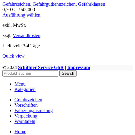
Gefahrzeichen
,
Gefahrgutkennzeichen
,
Gefahrklassen
0,70
€
–
942,00
€
Dieses
Ausführung wählen
Produkt
exkl. MwSt.
weist
mehrere
zzgl.
Versandkosten
Varianten
auf.
Lieferzeit:
3-4 Tage
Die
Optionen
Quick view
können
auf
© 2024
Schiffner Service GbR
|
Impressum
WWW.GEFAHRGUTZUBEHOER.DE
der
Search
Produktseite
gewählt
Menu
werden
Kategorien
Gefahrzeichen
Vorschriften
Fahrzeugausrüstung
Verpackung
Warntafeln
Home