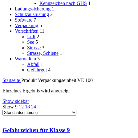
Kennzeichen nach GHS
1
Ladungssicherung
1
Schutzausrüstung
2
Software
7
Verpackung
5
Vorschriften
11
Luft
2
See
5
Strasse
3
Strasse, Schiene
1
Warntafeln
5
Abfall
1
Gefahrgut
4
Startseite
Produkt Verpackungseinheit
VE 100
Einzelnes Ergebnis wird angezeigt
Show sidebar
Show
9
12
18
24
Gefahrzeichen für Klasse 9