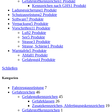
Gefahrstoffkennzeichen
1 Produkt
Kennzeichen nach GHS
1 Produkt
Ladungssicherung
1 Produkt
Schutzausrüstung
2 Produkte
Software
7 Produkte
Verpackung
5 Produkte
Vorschriften
11 Produkte
Luft
2 Produkte
See
5 Produkte
Strasse
3 Produkte
Strasse, Schiene
1 Produkt
Warntafeln
5 Produkte
Abfall
1 Produkt
Gefahrgut
4 Produkte
Schließen
Kategorien
Fahrzeugausrüstung
7
Gefahrzeichen
46
Gefahrgutkennzeichen
45
Gefahrklassen
26
Zusatzkennzeichen, Abfertigungskennzeichen
19
Gefahrstoffkennzeichen
1