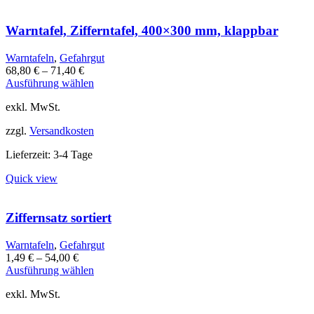
auf
der
Warntafel, Zifferntafel, 400×300 mm, klappbar
Produktseite
gewählt
Warntafeln
,
Gefahrgut
werden
68,80
€
–
71,40
€
Dieses
Ausführung wählen
Produkt
exkl. MwSt.
weist
mehrere
zzgl.
Versandkosten
Varianten
auf.
Lieferzeit:
3-4 Tage
Die
Optionen
Quick view
können
auf
der
Ziffernsatz sortiert
Produktseite
gewählt
Warntafeln
,
Gefahrgut
werden
1,49
€
–
54,00
€
Dieses
Ausführung wählen
Produkt
exkl. MwSt.
weist
mehrere