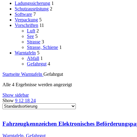
Ladungssicherung
1
Schutzausrüstung
2
Software
7
Verpackung
5
Vorschriften
11
Luft
2
See
5
Strasse
3
Strasse, Schiene
1
Warntafeln
5
Abfall
1
Gefahrgut
4
Startseite
Warntafeln
Gefahrgut
Alle 4 Ergebnisse werden angezeigt
Show sidebar
Show
9
12
18
24
Fahrzeugkennzeichen Elektronisches Beförderungsp
Warntafeln
,
Gefahrgut