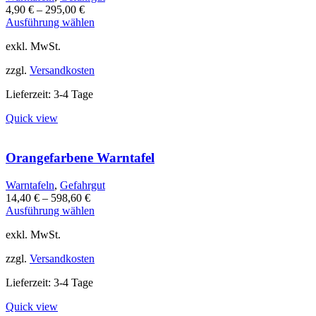
4,90
€
–
295,00
€
Dieses
Ausführung wählen
Produkt
exkl. MwSt.
weist
mehrere
zzgl.
Versandkosten
Varianten
auf.
Lieferzeit:
3-4 Tage
Die
Optionen
Quick view
können
auf
der
Orangefarbene Warntafel
Produktseite
gewählt
Warntafeln
,
Gefahrgut
werden
14,40
€
–
598,60
€
Dieses
Ausführung wählen
Produkt
exkl. MwSt.
weist
mehrere
zzgl.
Versandkosten
Varianten
auf.
Lieferzeit:
3-4 Tage
Die
Optionen
Quick view
können