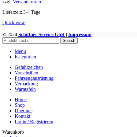
zzgl.
Versandkosten
Varianten
auf.
Lieferzeit:
3-4 Tage
Die
Optionen
Quick view
können
auf
© 2024
Schiffner Service GbR
|
Impressum
WWW.GEFAHRGUTZUBEHOER.DE
der
Search
Produktseite
gewählt
Menu
werden
Kategorien
Gefahrzeichen
Vorschriften
Fahrzeugausrüstung
Verpackung
Warntafeln
Home
Shop
Über uns
Kontakt
Login / Registrieren
Warenkorb