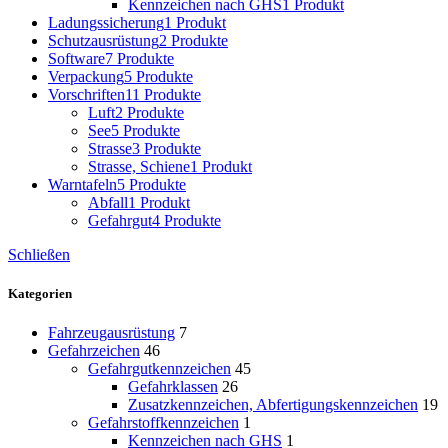
Kennzeichen nach GHS
1 Produkt
Ladungssicherung
1 Produkt
Schutzausrüstung
2 Produkte
Software
7 Produkte
Verpackung
5 Produkte
Vorschriften
11 Produkte
Luft
2 Produkte
See
5 Produkte
Strasse
3 Produkte
Strasse, Schiene
1 Produkt
Warntafeln
5 Produkte
Abfall
1 Produkt
Gefahrgut
4 Produkte
Schließen
Kategorien
Fahrzeugausrüstung
7
Gefahrzeichen
46
Gefahrgutkennzeichen
45
Gefahrklassen
26
Zusatzkennzeichen, Abfertigungskennzeichen
19
Gefahrstoffkennzeichen
1
Kennzeichen nach GHS
1