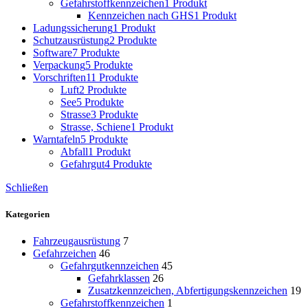
Gefahrstoffkennzeichen
1 Produkt
Kennzeichen nach GHS
1 Produkt
Ladungssicherung
1 Produkt
Schutzausrüstung
2 Produkte
Software
7 Produkte
Verpackung
5 Produkte
Vorschriften
11 Produkte
Luft
2 Produkte
See
5 Produkte
Strasse
3 Produkte
Strasse, Schiene
1 Produkt
Warntafeln
5 Produkte
Abfall
1 Produkt
Gefahrgut
4 Produkte
Schließen
Kategorien
Fahrzeugausrüstung
7
Gefahrzeichen
46
Gefahrgutkennzeichen
45
Gefahrklassen
26
Zusatzkennzeichen, Abfertigungskennzeichen
19
Gefahrstoffkennzeichen
1