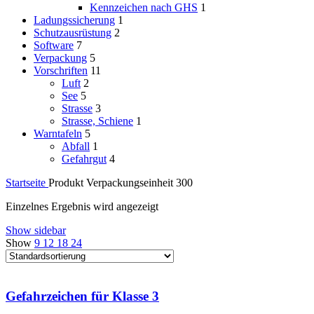
Kennzeichen nach GHS
1
Ladungssicherung
1
Schutzausrüstung
2
Software
7
Verpackung
5
Vorschriften
11
Luft
2
See
5
Strasse
3
Strasse, Schiene
1
Warntafeln
5
Abfall
1
Gefahrgut
4
Startseite
Produkt Verpackungseinheit
300
Einzelnes Ergebnis wird angezeigt
Show sidebar
Show
9
12
18
24
Gefahrzeichen für Klasse 3