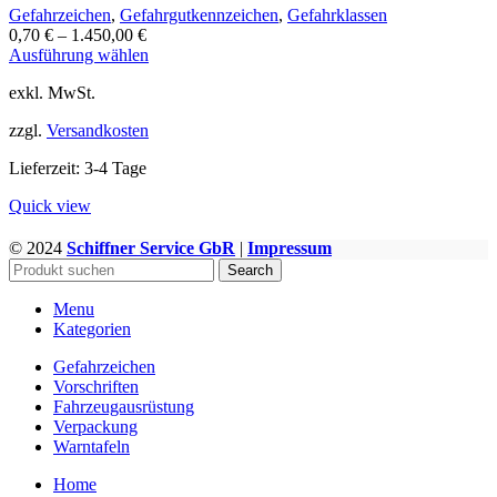
Gefahrzeichen
,
Gefahrgutkennzeichen
,
Gefahrklassen
0,70
€
–
1.450,00
€
Dieses
Ausführung wählen
Produkt
exkl. MwSt.
weist
mehrere
zzgl.
Versandkosten
Varianten
auf.
Lieferzeit:
3-4 Tage
Die
Optionen
Quick view
können
auf
© 2024
Schiffner Service GbR
|
Impressum
WWW.GEFAHRGUTZUBEHOER.DE
der
Search
Produktseite
gewählt
Menu
werden
Kategorien
Gefahrzeichen
Vorschriften
Fahrzeugausrüstung
Verpackung
Warntafeln
Home