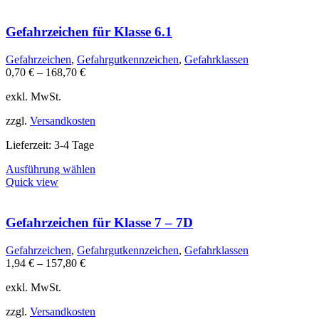
weist
mehrere
Varianten
Gefahrzeichen für Klasse 6.1
auf.
Die
Gefahrzeichen
,
Gefahrgutkennzeichen
,
Gefahrklassen
Optionen
0,70
€
–
168,70
€
können
auf
exkl. MwSt.
der
Produktseite
zzgl.
Versandkosten
gewählt
werden
Lieferzeit:
3-4 Tage
Dieses
Ausführung wählen
Produkt
Quick view
weist
mehrere
Varianten
Gefahrzeichen für Klasse 7 – 7D
auf.
Die
Gefahrzeichen
,
Gefahrgutkennzeichen
,
Gefahrklassen
Optionen
1,94
€
–
157,80
€
können
auf
exkl. MwSt.
der
Produktseite
zzgl.
Versandkosten