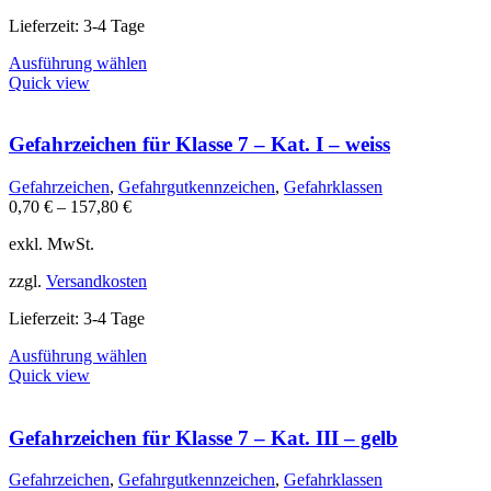
gewählt
werden
Lieferzeit:
3-4 Tage
Dieses
Ausführung wählen
Produkt
Quick view
weist
mehrere
Varianten
Gefahrzeichen für Klasse 7 – Kat. I – weiss
auf.
Die
Gefahrzeichen
,
Gefahrgutkennzeichen
,
Gefahrklassen
Optionen
0,70
€
–
157,80
€
können
auf
exkl. MwSt.
der
Produktseite
zzgl.
Versandkosten
gewählt
werden
Lieferzeit:
3-4 Tage
Dieses
Ausführung wählen
Produkt
Quick view
weist
mehrere
Varianten
Gefahrzeichen für Klasse 7 – Kat. III – gelb
auf.
Die
Gefahrzeichen
,
Gefahrgutkennzeichen
,
Gefahrklassen