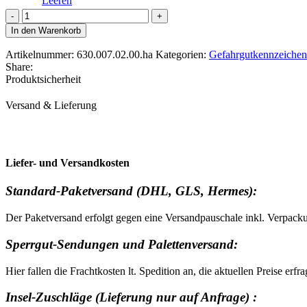
Leeren
UN-
Label
In den Warenkorb
für
Fahrzeuge
Artikelnummer:
630.007.02.00.ha
Kategorien:
Gefahrgutkennzeichen
und
Share:
Container,
Produktsicherheit
120x300mm,
orange
Versand & Lieferung
mit
UN-
Nummer
nach
Wahl
Liefer- und Versandkosten
Menge
Standard-Paketversand (DHL, GLS, Hermes):
Der Paketversand erfolgt gegen eine Versandpauschale inkl. Verpack
Sperrgut-Sendungen und Palettenversand:
Hier fallen die Frachtkosten lt. Spedition an, die aktuellen Preise erfr
Insel-Zuschläge (Lieferung nur auf Anfrage) :