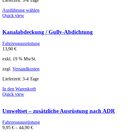
Lieferzeit:
3-4 Tage
Dieses
Ausführung wählen
Produkt
Quick view
weist
mehrere
Varianten
Kanalabdeckung / Gully-Abdichtung
auf.
Die
Fahrzeugausrüstung
Optionen
13,90
€
können
auf
exkl. 19 % MwSt.
der
Produktseite
zzgl.
Versandkosten
gewählt
werden
Lieferzeit:
3-4 Tage
In den Warenkorb
Quick view
Umweltset – zusätzliche Ausrüstung nach ADR
Fahrzeugausrüstung
9,95
€
–
44,90
€