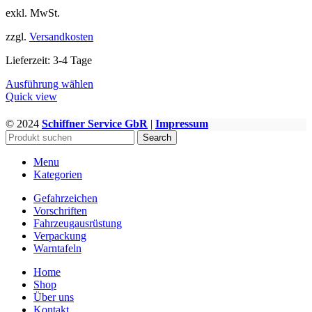
exkl. MwSt.
zzgl.
Versandkosten
Lieferzeit:
3-4 Tage
Dieses
Ausführung wählen
Produkt
Quick view
weist
mehrere
© 2024
Schiffner Service GbR
|
Impressum
WWW.GEFAHRGUTZUBEHOER.DE
Varianten
Search
auf.
Die
Menu
Optionen
Kategorien
können
auf
Gefahrzeichen
der
Vorschriften
Produktseite
Fahrzeugausrüstung
gewählt
Verpackung
werden
Warntafeln
Home
Shop
Über uns
Kontakt