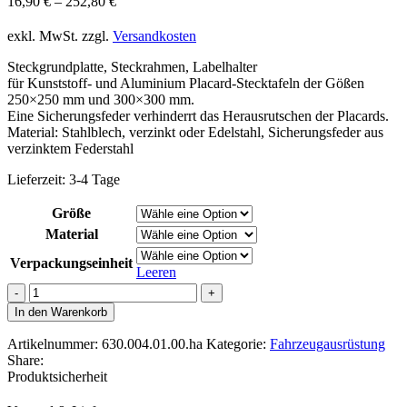
16,90
€
–
252,80
€
exkl. MwSt.
zzgl.
Versandkosten
Steckgrundplatte, Steckrahmen, Labelhalter
für Kunststoff- und Aluminium Placard-Stecktafeln der Gößen
250×250 mm und 300×300 mm.
Eine Sicherungsfeder verhinderrt das Herausrutschen der Placards.
Material: Stahlblech, verzinkt oder Edelstahl, Sicherungsfeder aus
verzinktem Federstahl
Lieferzeit:
3-4 Tage
Größe
Material
Verpackungseinheit
Leeren
Steckgrundplatte
für
In den Warenkorb
Placard-
Schilder
Artikelnummer:
630.004.01.00.ha
Kategorie:
Fahrzeugausrüstung
250x250mm
Share:
Menge
Produktsicherheit