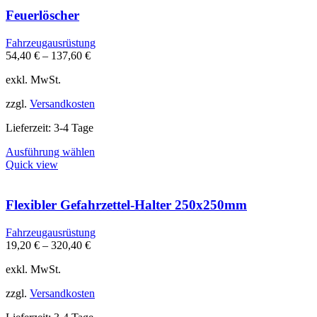
mehrere
Varianten
Feuerlöscher
auf.
Die
Fahrzeugausrüstung
Optionen
54,40
€
–
137,60
€
können
auf
exkl. MwSt.
der
Produktseite
zzgl.
Versandkosten
gewählt
werden
Lieferzeit:
3-4 Tage
Dieses
Ausführung wählen
Produkt
Quick view
weist
mehrere
Varianten
Flexibler Gefahrzettel-Halter 250x250mm
auf.
Die
Fahrzeugausrüstung
Optionen
19,20
€
–
320,40
€
können
auf
exkl. MwSt.
der
Produktseite
zzgl.
Versandkosten
gewählt
werden