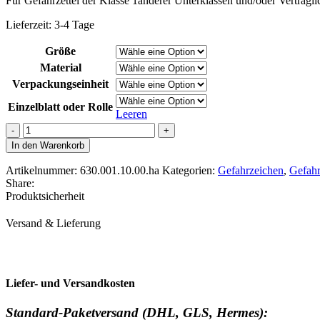
Für Gefahrzettel der Klasse 1anderer Unterklassen und/oder Verträglic
Lieferzeit:
3-4 Tage
Größe
Material
Verpackungseinheit
Einzelblatt oder Rolle
Leeren
Gefahrzeichen
für
In den Warenkorb
Klasse
1
Artikelnummer:
630.001.10.00.ha
Kategorien:
Gefahrzeichen
,
Gefahr
Menge
Share:
Produktsicherheit
Versand & Lieferung
Liefer- und Versandkosten
Standard-Paketversand (DHL, GLS, Hermes):