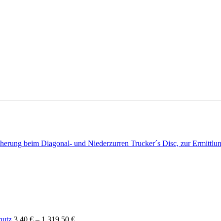
Trucker´s Disc, zur Ermittl
hutz
3,40
€
–
1.319,50
€