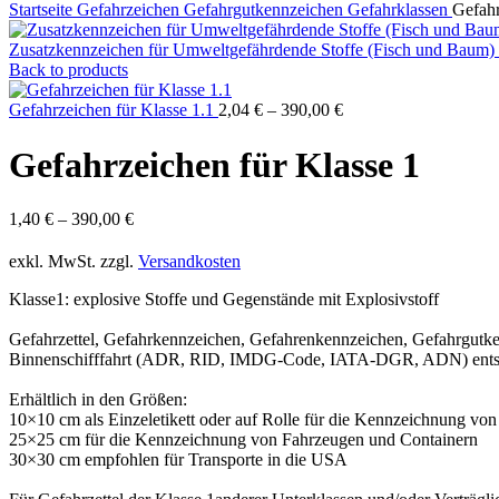
Startseite
Gefahrzeichen
Gefahrgutkennzeichen
Gefahrklassen
Gefahr
Zusatzkennzeichen für Umweltgefährdende Stoffe (Fisch und Baum)
Back to products
Gefahrzeichen für Klasse 1.1
2,04
€
–
390,00
€
Gefahrzeichen für Klasse 1
1,40
€
–
390,00
€
exkl. MwSt.
zzgl.
Versandkosten
Klasse1: explosive Stoffe und Gegenstände mit Explosivstoff
Gefahrzettel, Gefahrkennzeichen, Gefahrenkennzeichen, Gefahrgutken
Binnenschifffahrt (ADR, RID, IMDG-Code, IATA-DGR, ADN) entsp
Erhältlich in den Größen:
10×10 cm als Einzeletikett oder auf Rolle für die Kennzeichnung vo
25×25 cm für die Kennzeichnung von Fahrzeugen und Containern
30×30 cm empfohlen für Transporte in die USA