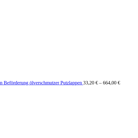
en Beförderung ölverschmutzer Putzlappen
33,20
€
–
664,00
€