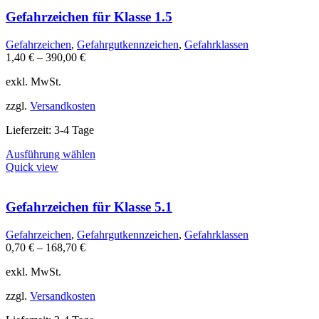
mehrere
Varianten
Gefahrzeichen für Klasse 1.5
auf.
Die
Gefahrzeichen
,
Gefahrgutkennzeichen
,
Gefahrklassen
Optionen
1,40
€
–
390,00
€
können
auf
exkl. MwSt.
der
Produktseite
zzgl.
Versandkosten
gewählt
werden
Lieferzeit:
3-4 Tage
Dieses
Ausführung wählen
Produkt
Quick view
weist
mehrere
Varianten
Gefahrzeichen für Klasse 5.1
auf.
Die
Gefahrzeichen
,
Gefahrgutkennzeichen
,
Gefahrklassen
Optionen
0,70
€
–
168,70
€
können
auf
exkl. MwSt.
der
Produktseite
zzgl.
Versandkosten
gewählt