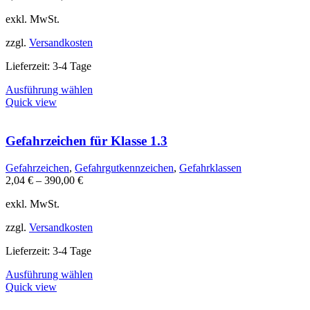
exkl. MwSt.
zzgl.
Versandkosten
Lieferzeit:
3-4 Tage
Dieses
Ausführung wählen
Produkt
Quick view
weist
mehrere
Varianten
Gefahrzeichen für Klasse 1.3
auf.
Die
Gefahrzeichen
,
Gefahrgutkennzeichen
,
Gefahrklassen
Optionen
2,04
€
–
390,00
€
können
auf
exkl. MwSt.
der
Produktseite
zzgl.
Versandkosten
gewählt
werden
Lieferzeit:
3-4 Tage
Dieses
Ausführung wählen
Produkt
Quick view
weist