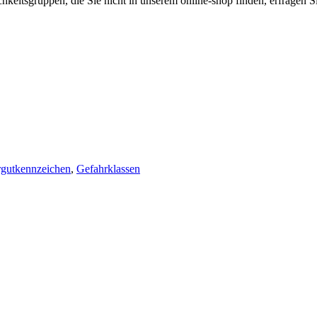
hkeitsgruppen, die Sie nicht in unserem online-shop finden, erfragen S
gutkennzeichen
,
Gefahrklassen