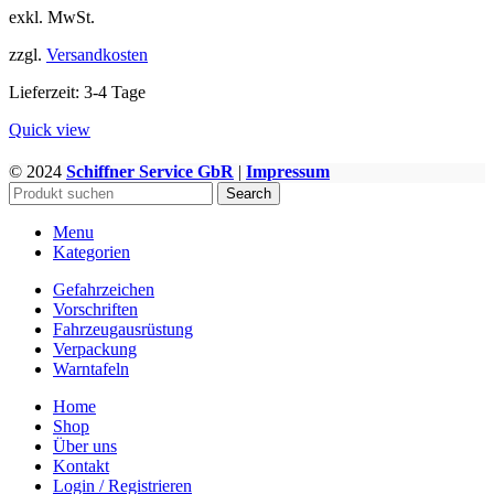
exkl. MwSt.
weist
mehrere
zzgl.
Versandkosten
Varianten
auf.
Lieferzeit:
3-4 Tage
Die
Optionen
Quick view
können
auf
© 2024
Schiffner Service GbR
|
Impressum
WWW.GEFAHRGUTZUBEHOER.DE
der
Search
Produktseite
gewählt
Menu
werden
Kategorien
Gefahrzeichen
Vorschriften
Fahrzeugausrüstung
Verpackung
Warntafeln
Home
Shop
Über uns
Kontakt
Login / Registrieren