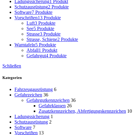
Ladungssicherung
1 Produkt
Schutzausrüstung
2 Produkte
Software
7 Produkte
Vorschriften
13 Produkte
Luft
3 Produkte
See
5 Produkte
Strasse
3 Produkte
Strasse, Schiene
2 Produkte
Warntafeln
5 Produkte
Abfall
1 Produkt
Gefahrgut
4 Produkte
Schließen
Kategorien
Fahrzeugausrüstung
6
Gefahrzeichen
36
Gefahrgutkennzeichen
36
Gefahrklassen
26
Zusatzkennzeichen, Abfertigungskennzeichen
10
Ladungssicherung
1
Schutzausrüstung
2
Software
7
Vorschriften
13