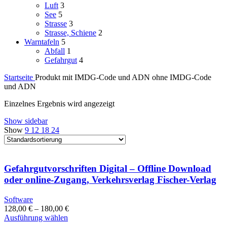
Luft
3
See
5
Strasse
3
Strasse, Schiene
2
Warntafeln
5
Abfall
1
Gefahrgut
4
Startseite
Produkt mit IMDG-Code und ADN
ohne IMDG-Code
und ADN
Einzelnes Ergebnis wird angezeigt
Show sidebar
Show
9
12
18
24
Gefahrgutvorschriften Digital – Offline Download
oder online-Zugang, Verkehrsverlag Fischer-Verlag
Software
128,00
€
–
180,00
€
Dieses
Ausführung wählen
Produkt