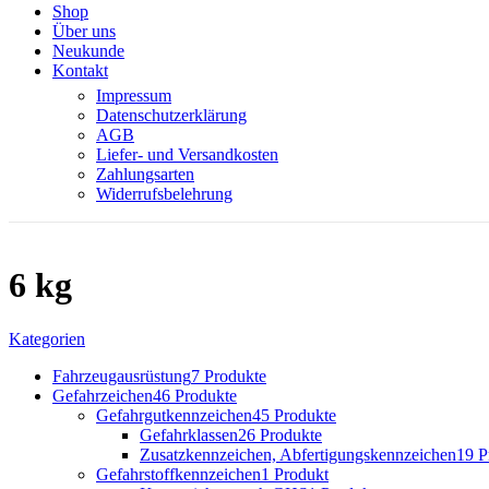
Shop
Über uns
Neukunde
Kontakt
Impressum
Datenschutzerklärung
AGB
Liefer- und Versandkosten
Zahlungsarten
Widerrufsbelehrung
6 kg
Kategorien
Fahrzeugausrüstung
7 Produkte
Gefahrzeichen
46 Produkte
Gefahrgutkennzeichen
45 Produkte
Gefahrklassen
26 Produkte
Zusatzkennzeichen, Abfertigungskennzeichen
19 P
Gefahrstoffkennzeichen
1 Produkt