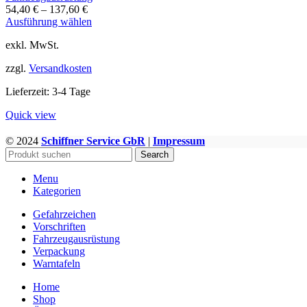
54,40
€
–
137,60
€
Dieses
Ausführung wählen
Produkt
exkl. MwSt.
weist
mehrere
zzgl.
Versandkosten
Varianten
auf.
Lieferzeit:
3-4 Tage
Die
Optionen
Quick view
können
auf
© 2024
Schiffner Service GbR
|
Impressum
WWW.GEFAHRGUTZUBEHOER.DE
der
Search
Produktseite
gewählt
Menu
werden
Kategorien
Gefahrzeichen
Vorschriften
Fahrzeugausrüstung
Verpackung
Warntafeln
Home
Shop