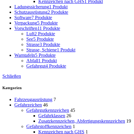
Kennzeichen nach GHS
1 Produkt
Ladungssicherung
1 Produkt
Schutzausrüstung
2 Produkte
Software
7 Produkte
Verpackung
5 Produkte
Vorschriften
11 Produkte
Luft
2 Produkte
See
5 Produkte
Strasse
3 Produkte
Strasse, Schiene
1 Produkt
Warntafeln
5 Produkte
Abfall
1 Produkt
Gefahrgut
4 Produkte
Schließen
Kategorien
Fahrzeugausrüstung
7
Gefahrzeichen
46
Gefahrgutkennzeichen
45
Gefahrklassen
26
Zusatzkennzeichen, Abfertigungskennzeichen
19
Gefahrstoffkennzeichen
1
Kennzeichen nach GHS
1