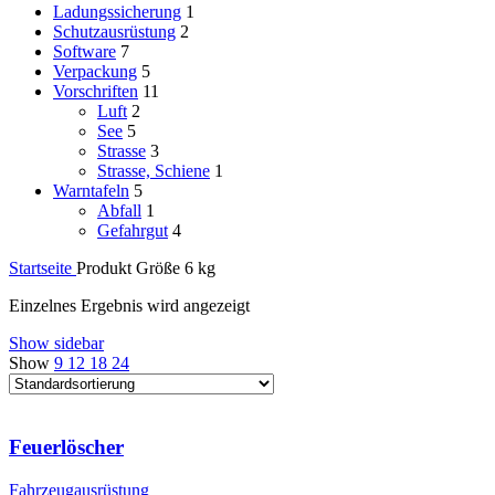
Ladungssicherung
1
Schutzausrüstung
2
Software
7
Verpackung
5
Vorschriften
11
Luft
2
See
5
Strasse
3
Strasse, Schiene
1
Warntafeln
5
Abfall
1
Gefahrgut
4
Startseite
Produkt Größe
6 kg
Einzelnes Ergebnis wird angezeigt
Show sidebar
Show
9
12
18
24
Feuerlöscher
Fahrzeugausrüstung