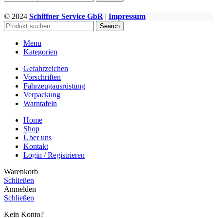
© 2024
Schiffner Service GbR
|
Impressum
WWW.GEFAHRGUTZUBEHOER.DE
Search
Menu
Kategorien
Gefahrzeichen
Vorschriften
Fahrzeugausrüstung
Verpackung
Warntafeln
Home
Shop
Über uns
Kontakt
Login / Registrieren
Warenkorb
Schließen
Anmelden
Schließen
Kein Konto?