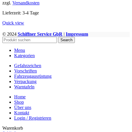
zzgl.
Versandkosten
Varianten
auf.
Lieferzeit:
3-4 Tage
Die
Optionen
Quick view
können
auf
© 2024
Schiffner Service GbR
|
Impressum
WWW.GEFAHRGUTZUBEHOER.DE
der
Search
Produktseite
gewählt
Menu
werden
Kategorien
Gefahrzeichen
Vorschriften
Fahrzeugausrüstung
Verpackung
Warntafeln
Home
Shop
Über uns
Kontakt
Login / Registrieren
Warenkorb