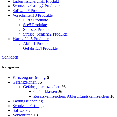
Ladungssicherung
1 Produkt
Schutzausrüstung
2 Produkte
Software
7 Produkte
Vorschriften
13 Produkte
Luft
3 Produkte
See
5 Produkte
Strasse
3 Produkte
Strasse, Schiene
2 Produkte
Warntafeln
5 Produkte
Abfall
1 Produkt
Gefahrgut
4 Produkte
Schließen
Kategorien
Fahrzeugausrüstung
6
Gefahrzeichen
36
Gefahrgutkennzeichen
36
Gefahrklassen
26
Zusatzkennzeichen, Abfertigungskennzeichen
10
Ladungssicherung
1
Schutzausrüstung
2
Software
7
Vorschriften
13