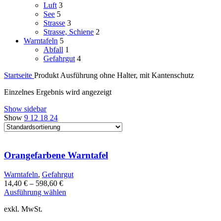
Luft
3
See
5
Strasse
3
Strasse, Schiene
2
Warntafeln
5
Abfall
1
Gefahrgut
4
Startseite
Produkt Ausführung
ohne Halter, mit Kantenschutz
Einzelnes Ergebnis wird angezeigt
Show sidebar
Show
9
12
18
24
Orangefarbene Warntafel
Warntafeln
,
Gefahrgut
14,40
€
–
598,60
€
Dieses
Ausführung wählen
Produkt
exkl. MwSt.
weist
mehrere